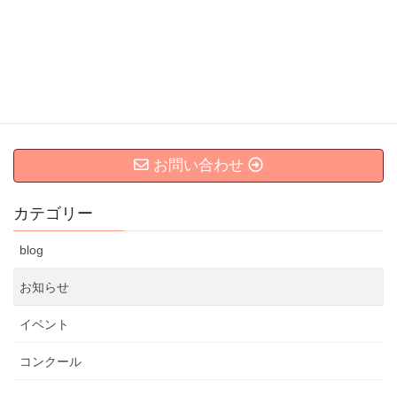
年はコンチェルトをたくさん演奏します。 ヴィヴァルディ ト長
調 リーディング op34 バッハ ドッペルコンチェルト ヴィヴァル
ディ […]
投
固
固
1
2
»
稿
定
定
ナ
ペ
ペ
お問い合わせ
ビ
ー
ー
ジ
ジ
ゲ
カテゴリー
ー
シ
blog
ョ
ン
お知らせ
イベント
コンクール