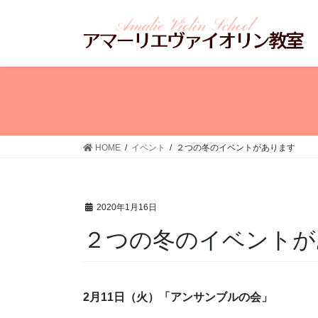
コ
ナ
ン
ビ
テ
ゲ
ン
ー
ツ
シ
へ
ョ
ス
ン
キ
に
ッ
移
HOME
イベント
２つの冬のイベントがあります
プ
動
2020年1月16日
２つの冬のイベントが
2月11日（火）「アンサンブルの会」