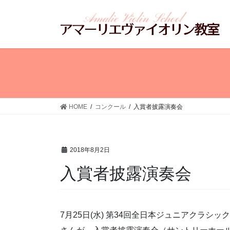
コ
ナ
ン
ビ
テ
ゲ
ン
ー
ツ
シ
へ
ョ
ス
ン
キ
に
ッ
移
HOME
コンクール
入賞者披露演奏会
プ
動
2018年8月2日
入賞者披露演奏会
7月25日(水) 第34回全日本ジュニアクラシ